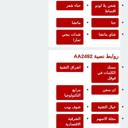
شحن يلا لودو
حناء شعر
اقساط
حنا
ماتشا
شاي ماتشا
شدات ببجي
تمارا
روابط نصية AA2492
مسك
اشراق التقنية
الكلمات في
قوقل
ان سفن
مرابع
التكنولوجيا
خيال التقنية
شوف ويب
مجلة الاسهم
الشرقية
الاقتصادية