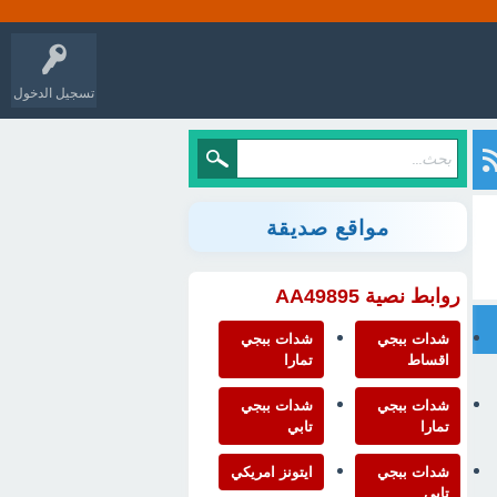
تسجيل الدخول
مواقع صديقة
روابط نصية AA49895
شدات ببجي
شدات ببجي
اقساط
تمارا
شدات ببجي
شدات ببجي
تمارا
تابي
شدات ببجي
ايتونز امريكي
تابي