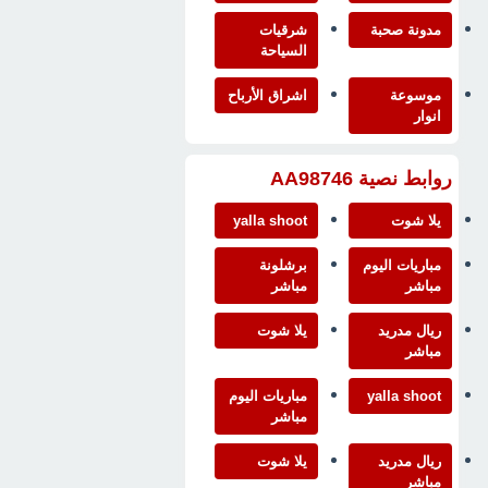
مدونة صحبة
شرقيات
السياحة
موسوعة
اشراق الأرباح
انوار
روابط نصية AA98746
يلا شوت
yalla shoot
مباريات اليوم
برشلونة
مباشر
مباشر
ريال مدريد
يلا شوت
مباشر
yalla shoot
مباريات اليوم
مباشر
ريال مدريد
يلا شوت
مباشر