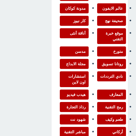
عالم الايفون
مدونة كوكان
صحيفة نهج
كار نيوز
موقع خبرة
أناقة أنثى
التقني
متورخ
مدسن
روتانا تسويق
مجلة الابداع
نادي الترددات
استشارات
اون لاين
المعارف
هيدب فيديو
رمح التقنية
رذاذ التجارة
طعم وكيف
شهود نت
أركاني
مباشر التقنية