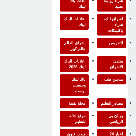
شراء روابط
باقات باك
نصية
لينك
اشراق لنك،
اعلانات الباك
شراء
لينك
باكلينكات
التدريس
اشراق العالم
عالم كبير
منتدى
اعلانات الباك
الاشراق
لينك 2026
مدسن طب
باك لينك
وجيست
بوست
مصادر التعليم
مجلة تقنية
يو ان بي
موقع حالة
الرياضي
للتعليم
اخبار 24
هيدب فنون