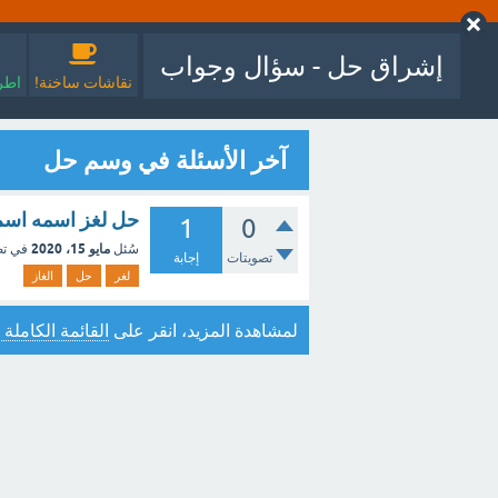
إشراق حل - سؤال وجواب
نقاشات ساخنة!
اطرح
آخر الأسئلة في وسم حل
حل لغز اسمه اسم 
1
0
مايو 15، 2020
سُئل
في ت
تصويتات
إجابة
لغر
حل
الغاز
لمشاهدة المزيد، انقر على
القائمة الكاملة 