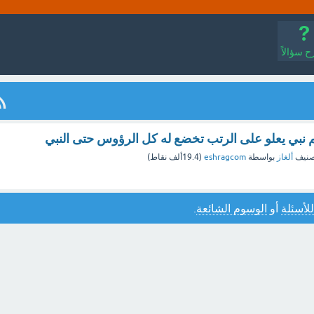
 سؤالاً
نبي يعلو على الرتب تخضع له كل الرؤوس حتى النبي
صنيف
ألغاز
بواسطة
eshragcom
(
19.4ألف
نقاط)
للأسئلة
أو
الوسوم الشائعة
.