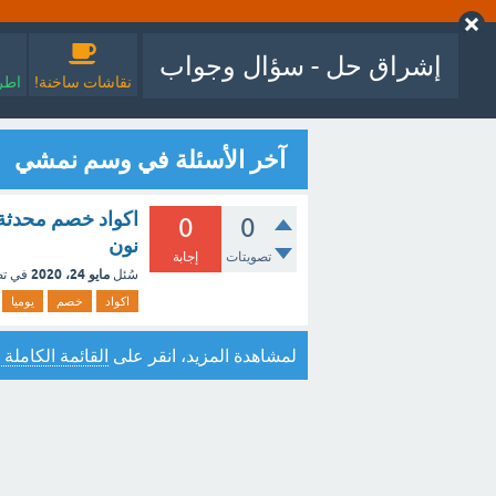
إشراق حل - سؤال وجواب
نقاشات ساخنة!
اطرح
آخر الأسئلة في وسم نمشي
0
0
نون
تصويتات
إجابة
مايو 24، 2020
سُئل
في ت
اكواد
خصم
يوميا
لمشاهدة المزيد، انقر على
القائمة الكاملة 