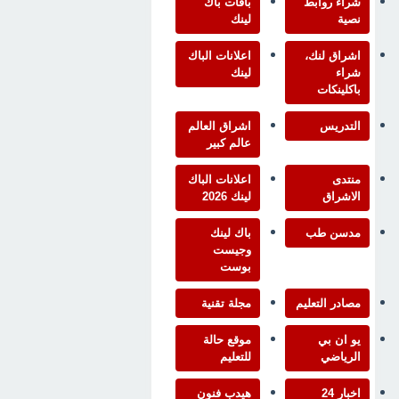
شراء روابط
باقات باك
نصية
لينك
اشراق لنك،
اعلانات الباك
شراء
لينك
باكلينكات
التدريس
اشراق العالم
عالم كبير
منتدى
اعلانات الباك
الاشراق
لينك 2026
مدسن طب
باك لينك
وجيست
بوست
مصادر التعليم
مجلة تقنية
يو ان بي
موقع حالة
الرياضي
للتعليم
اخبار 24
هيدب فنون