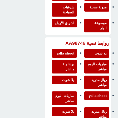
مدونة صحبة
شرقيات
السياحة
موسوعة
اشراق الأرباح
انوار
روابط نصية AA98746
يلا شوت
yalla shoot
مباريات اليوم
برشلونة
مباشر
مباشر
ريال مدريد
يلا شوت
مباشر
yalla shoot
مباريات اليوم
مباشر
ريال مدريد
يلا شوت
مباشر