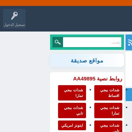
تسجيل الدخول
مواقع صديقة
روابط نصية AA49895
شدات ببجي
شدات ببجي
اقساط
تمارا
شدات ببجي
شدات ببجي
تمارا
تابي
شدات ببجي
ايتونز امريكي
تابي