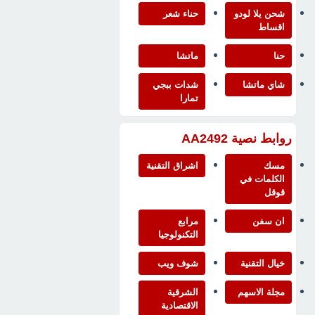
شحن يلا لودو
حناء شعر
اقساط
حنا
ماتشا
شاي ماتشا
شدات ببجي
تمارا
روابط نصية AA2492
مسك
اشراق التقنية
الكلمات في
قوقل
ان سفن
مرابع
التكنولوجيا
خيال التقنية
شوف ويب
مجلة الاسهم
الشرقية
الاقتصادية