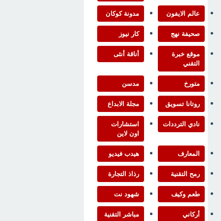
عالم الايفون
مدونة كوكان
صحيفة نهج
كار نيوز
موقع خبرة
أناقة أنثى
التقني
متورخ
مدسن
روتانا تسويق
مجلة الابداع
نادي الترددات
استشارات
اون لاين
المعارف
هيدب فيديو
رمح التقنية
رذاذ التجارة
طعم وكيف
شهود نت
أركاني
مباشر التقنية