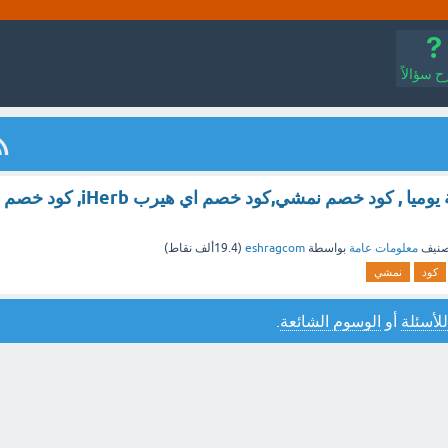
 سؤالاً
اكواد خصم محدثة يوميا , كود خصم نمشي,كود خصم اي هيرب iHerb, كود خصم
صنيف
معلومات عامة
بواسطة
eshragcom
(
19.4ألف
نقاط)
كود
نمشي
للأسئلة
أو
الوسوم الشائعة
.