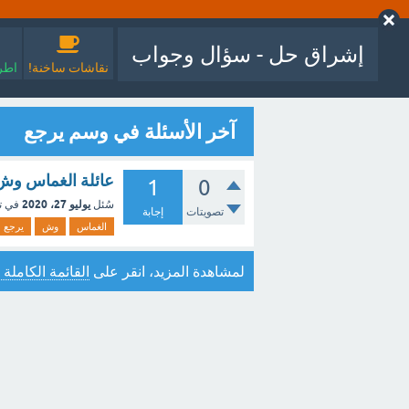
إشراق حل - سؤال وجواب
نقاشات ساخنة!
اطرح
آخر الأسئلة في وسم يرجع
عائلة الغماس وش 
1
0
يوليو 27، 2020
سُئل
في ت
تصويتات
إجابة
الغماس
وش
يرجع
لمشاهدة المزيد، انقر على
القائمة الكاملة 