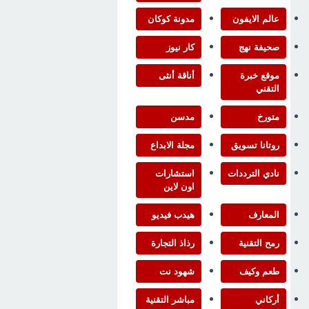
عالم الايفون
مدونة كوكان
صحيفة نهج
كار نيوز
موقع خبرة
أناقة أنثى
التقني
متورخ
مدسن
روتانا تسويق
مجلة الابداع
نادي الترددات
استشارات
اون لاين
المعارف
هيدب فيديو
رمح التقنية
رذاذ التجارة
طعم وكيف
شهود نت
أركاني
مباشر التقنية