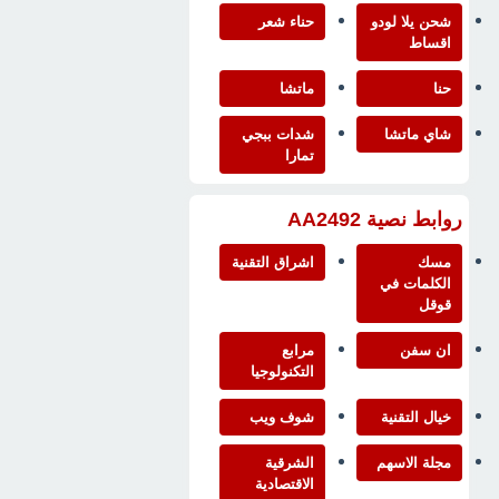
شحن يلا لودو
حناء شعر
اقساط
حنا
ماتشا
شاي ماتشا
شدات ببجي
تمارا
روابط نصية AA2492
مسك
اشراق التقنية
الكلمات في
قوقل
ان سفن
مرابع
التكنولوجيا
خيال التقنية
شوف ويب
مجلة الاسهم
الشرقية
الاقتصادية