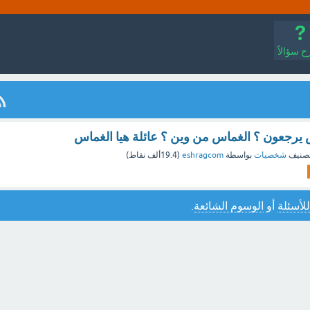
 سؤالاً
يرجعون ؟ الغماس من وين ؟ عائلة هيا الغماس
صنيف
شخصيات
بواسطة
eshragcom
(
19.4ألف
نقاط)
للأسئلة
أو
الوسوم الشائعة
.