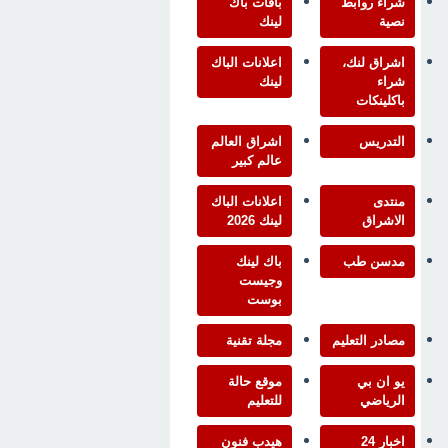
شراء روابط
باقات باك
نصية
لينك
اشراق لنك،
اعلانات الباك
شراء
لينك
باكلينكات
التدريس
اشراق العالم
عالم كبير
منتدى
اعلانات الباك
الاشراق
لينك 2026
مدسن طب
باك لينك
وجيست
بوست
مصادر التعليم
مجلة تقنية
يو ان بي
موقع حالة
الرياضي
للتعليم
اخبار 24
هيدب فنون