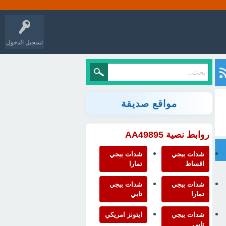
تسجيل الدخول
مواقع صديقة
روابط نصية AA49895
شدات ببجي
شدات ببجي
اقساط
تمارا
شدات ببجي
شدات ببجي
تمارا
تابي
شدات ببجي
ايتونز امريكي
تابي