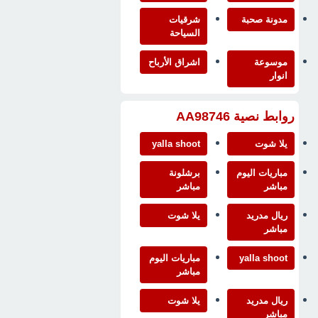
مدونة صحبة
شرقيات
السياحة
موسوعة
اشراق الأرباح
انوار
روابط نصية AA98746
يلا شوت
yalla shoot
مباريات اليوم
برشلونة
مباشر
مباشر
ريال مدريد
يلا شوت
مباشر
yalla shoot
مباريات اليوم
مباشر
ريال مدريد
يلا شوت
مباشر