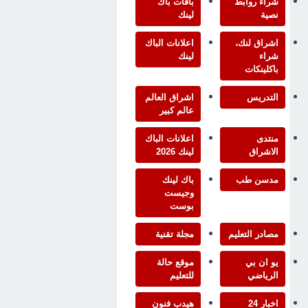
شراء روابط
باقات باك
نصية
لينك
اشراق لنك،
اعلانات الباك
شراء
لينك
باكلينكات
التدريس
اشراق العالم
عالم كبير
منتدى
اعلانات الباك
الاشراق
لينك 2026
مدسن طب
باك لينك
وجيست
بوست
مصادر التعليم
مجلة تقنية
يو ان بي
موقع حالة
الرياضي
للتعليم
اخبار 24
هيدب فنون