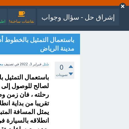
إشراق حل - سؤال وجواب
نقاشات ساخنة!
اطرح
باستعمال التمثيل بالخطوط أدن
مدينة الرياض
سُئل
فبراير 3، 2022
في تصنيف
مع
0
تصويتات
باستعمال التمثيل با
لصالح للوصول إلى م
رحلته ، فان زمن و
تقريبا من بداية انط
يمثل المسافة المتب
انطلاقه بالسيارة ف