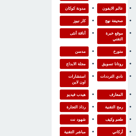
عالم الايفون
مدونة كوكان
صحيفة نهج
كار نيوز
موقع خبرة
أناقة أنثى
التقني
متورخ
مدسن
روتانا تسويق
مجلة الابداع
نادي الترددات
استشارات
اون لاين
المعارف
هيدب فيديو
رمح التقنية
رذاذ التجارة
طعم وكيف
شهود نت
أركاني
مباشر التقنية