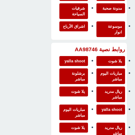
مدونة صحبة
شرقيات
السياحة
موسوعة
اشراق الأرباح
انوار
روابط نصية AA98746
يلا شوت
yalla shoot
مباريات اليوم
برشلونة
مباشر
مباشر
ريال مدريد
يلا شوت
مباشر
yalla shoot
مباريات اليوم
مباشر
ريال مدريد
يلا شوت
مباشر