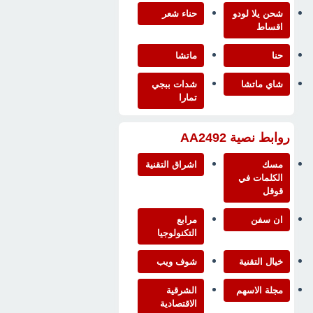
شحن يلا لودو
حناء شعر
اقساط
حنا
ماتشا
شاي ماتشا
شدات ببجي
تمارا
روابط نصية AA2492
مسك
اشراق التقنية
الكلمات في
قوقل
ان سفن
مرابع
التكنولوجيا
خيال التقنية
شوف ويب
مجلة الاسهم
الشرقية
الاقتصادية