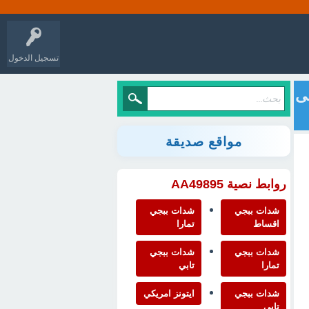
تسجيل الدخول
لى
مواقع صديقة
روابط نصية AA49895
شدات ببجي
شدات ببجي
اقساط
تمارا
شدات ببجي
شدات ببجي
تمارا
تابي
شدات ببجي
ايتونز امريكي
تابي