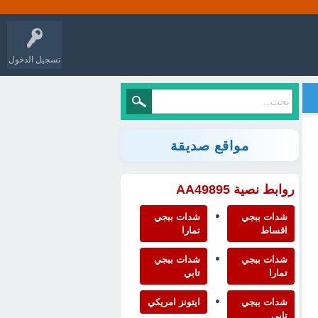
تسجيل الدخول
مواقع صديقة
روابط نصية AA49895
شدات ببجي
شدات ببجي
اقساط
تمارا
شدات ببجي
شدات ببجي
تمارا
تابي
شدات ببجي
ايتونز امريكي
تابي