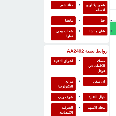
شحن يلا لودو
حناء شعر
اقساط
حنا
ماتشا
شاي ماتشا
شدات ببجي
تمارا
روابط نصية AA2492
مسك
اشراق التقنية
الكلمات في
قوقل
ان سفن
مرابع
التكنولوجيا
خيال التقنية
شوف ويب
مجلة الاسهم
الشرقية
الاقتصادية