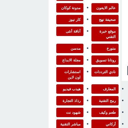
عالم الايفون
مدونة كوكان
صحيفة نهج
كار نيوز
موقع خبرة
أناقة أنثى
التقني
متورخ
مدسن
روتانا تسويق
مجلة الابداع
نادي الترددات
استشارات
اون لاين
المعارف
هيدب فيديو
رمح التقنية
رذاذ التجارة
طعم وكيف
شهود نت
أركاني
مباشر التقنية