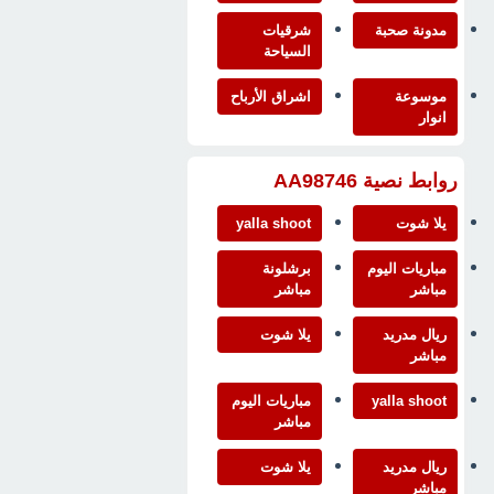
مدونة صحبة
شرقيات
السياحة
موسوعة
اشراق الأرباح
انوار
روابط نصية AA98746
يلا شوت
yalla shoot
مباريات اليوم
برشلونة
مباشر
مباشر
ريال مدريد
يلا شوت
مباشر
yalla shoot
مباريات اليوم
مباشر
ريال مدريد
يلا شوت
مباشر