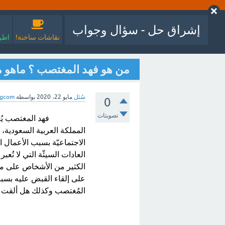
إشراق حل - سؤال وجواب
نقاشات ساخنة!
اطرح
من هو فهد المغتصب ؟ ماهو 
سُئل
مايو 22، 2020
بواسطة
agcom
0
تصويتات
فهد المغتصب يُع
المملكة العربية السعودية،
الاجتماعيّة بسبب الأعمال 
العادات السيئّة التي لا تُع
الكثير من الأشخاص على م
على إلقاء القبض عليه بسب
المُغتصب وكذلك هل ألقت ا