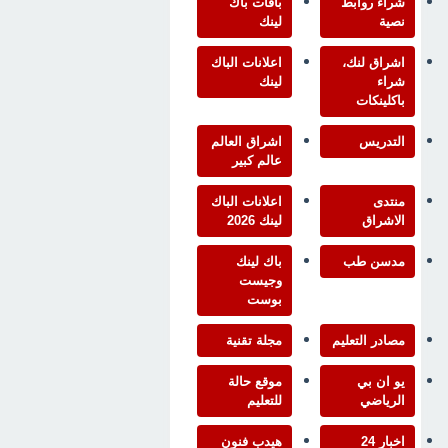
شراء روابط
باقات باك
نصية
لينك
اشراق لنك،
اعلانات الباك
شراء
لينك
باكلينكات
التدريس
اشراق العالم
عالم كبير
منتدى
اعلانات الباك
الاشراق
لينك 2026
مدسن طب
باك لينك
وجيست
بوست
مصادر التعليم
مجلة تقنية
يو ان بي
موقع حالة
الرياضي
للتعليم
اخبار 24
هيدب فنون